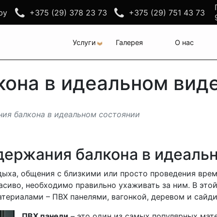
by
+375 (29) 378 23 73
+375 (29) 751 43 73
Услуги
Галерея
О нас
кона в идеальном вид
ия балкона в идеальном состоянии
ержания балкона в идеаль
тдыха, общения с близкими или просто проведения вре
асиво, необходимо правильно ухаживать за ним. В это
териалами – ПВХ панелями, вагонкой, деревом и сайди
ПВХ панели
– это один из самых популярных мат